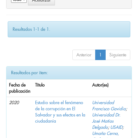
Resultados 1-1 de 1.
Anterior
1
Siguiente
Resultados por ítem:
Fecha de
Título
Autor(es)
publicación
2020
Estudio sobre el fenómeno
Universidad
de la corrupción en El
Francisco Gavidia
;
Salvador y sus efectos en la
Universidad Dr.
ciudadanía
José Matías
Delgado
;
USAID
;
Umaña Cerna,