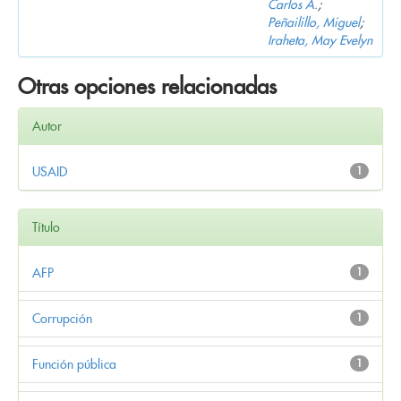
Carlos A.
;
Peñailillo, Miguel
;
Iraheta, May Evelyn
Otras opciones relacionadas
Autor
USAID
1
Título
AFP
1
Corrupción
1
Función pública
1