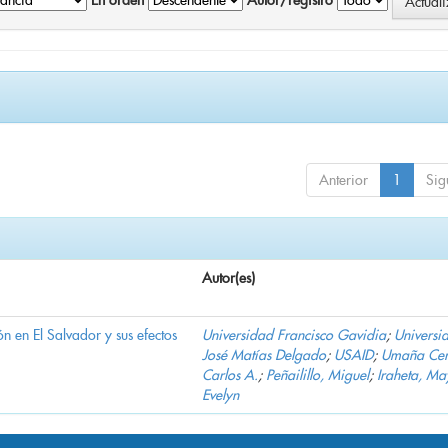
En orden
Autor/registro
Anterior
1
Sig
Autor(es)
n en El Salvador y sus efectos
Universidad Francisco Gavidia
;
Universi
José Matías Delgado
;
USAID
;
Umaña Cer
Carlos A.
;
Peñailillo, Miguel
;
Iraheta, Ma
Evelyn