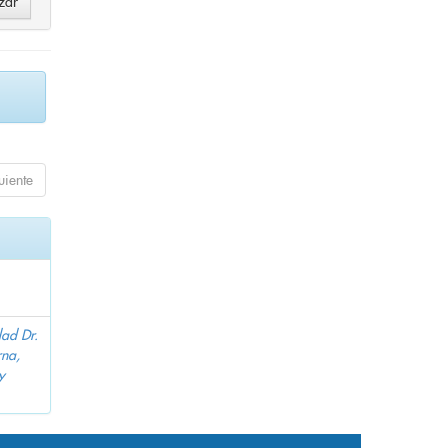
uiente
dad Dr.
na,
y