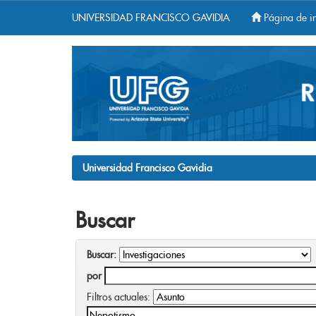
UNIVERSIDAD FRANCISCO GAVIDIA
Página de in
Skip
navigation
Universidad Francisco Gavidia
Buscar
Buscar:
por
Filtros actuales: