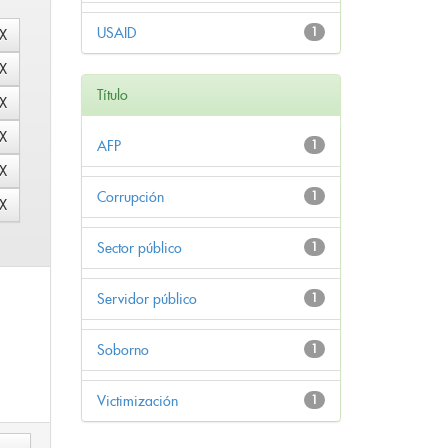
USAID
1
Título
AFP
1
Corrupción
1
Sector público
1
Servidor público
1
Soborno
1
Victimización
1