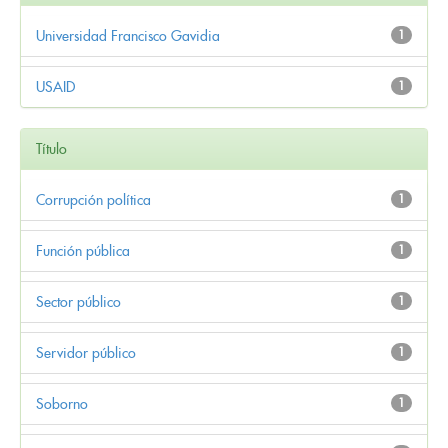
Universidad Francisco Gavidia
1
USAID
1
Título
Corrupción política
1
Función pública
1
Sector público
1
Servidor público
1
Soborno
1