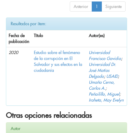
Anterior
1
Siguiente
Resultados por ítem:
Fecha de
Título
Autor(es)
publicación
2020
Estudio sobre el fenómeno
Universidad
de la corrupción en El
Francisco Gavidia
;
Salvador y sus efectos en la
Universidad Dr.
ciudadanía
José Matías
Delgado
;
USAID
;
Umaña Cerna,
Carlos A.
;
Peñailillo, Miguel
;
Iraheta, May Evelyn
Otras opciones relacionadas
Autor