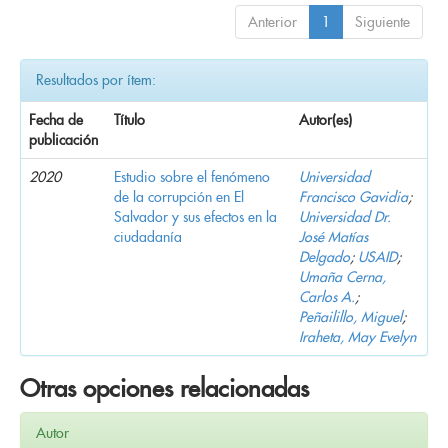
Anterior
1
Siguiente
Resultados por ítem:
Fecha de
Título
Autor(es)
publicación
2020
Estudio sobre el fenómeno
Universidad
de la corrupción en El
Francisco Gavidia
;
Salvador y sus efectos en la
Universidad Dr.
ciudadanía
José Matías
Delgado
;
USAID
;
Umaña Cerna,
Carlos A.
;
Peñailillo, Miguel
;
Iraheta, May Evelyn
Otras opciones relacionadas
Autor