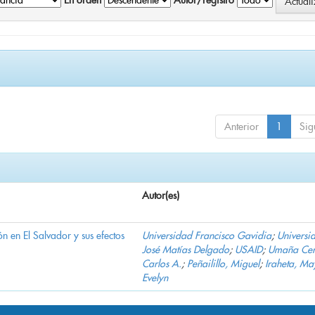
En orden
Autor/registro
Anterior
1
Sig
Autor(es)
n en El Salvador y sus efectos
Universidad Francisco Gavidia
;
Universi
José Matías Delgado
;
USAID
;
Umaña Cer
Carlos A.
;
Peñailillo, Miguel
;
Iraheta, Ma
Evelyn