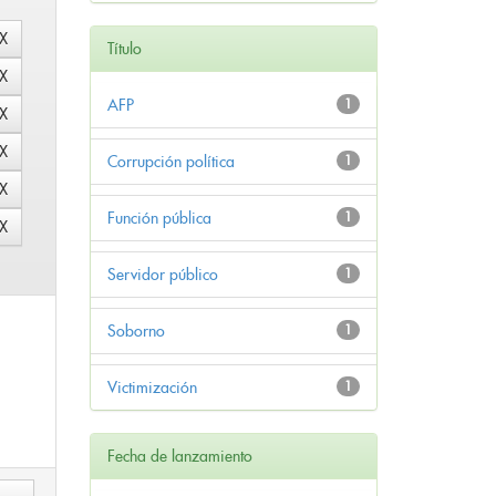
Título
AFP
1
Corrupción política
1
Función pública
1
Servidor público
1
Soborno
1
Victimización
1
Fecha de lanzamiento