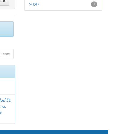
2020
1
uiente
dad Dr.
na,
y