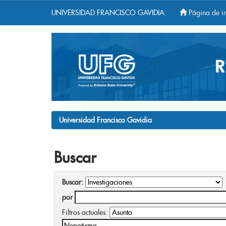
UNIVERSIDAD FRANCISCO GAVIDIA
Página de in
Skip
navigation
Universidad Francisco Gavidia
Buscar
Buscar:
por
Filtros actuales: