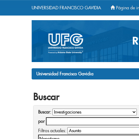
UNIVERSIDAD FRANCISCO GAVIDIA
Página de in
Skip
navigation
Universidad Francisco Gavidia
Buscar
Buscar:
por
Filtros actuales: