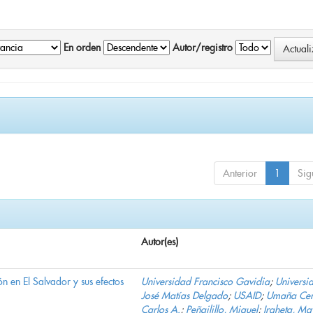
En orden
Autor/registro
Anterior
1
Sig
Autor(es)
n en El Salvador y sus efectos
Universidad Francisco Gavidia
;
Universi
José Matías Delgado
;
USAID
;
Umaña Cer
Carlos A.
;
Peñailillo, Miguel
;
Iraheta, Ma