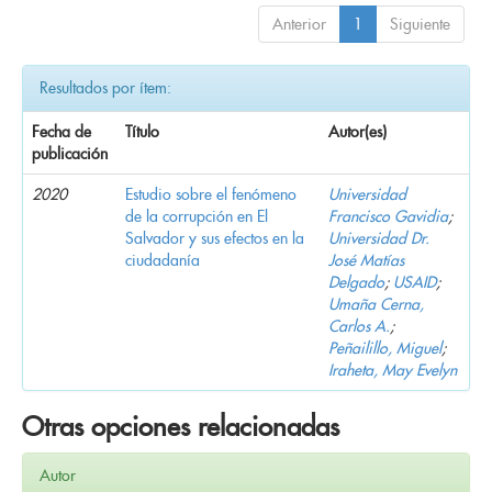
Anterior
1
Siguiente
Resultados por ítem:
Fecha de
Título
Autor(es)
publicación
2020
Estudio sobre el fenómeno
Universidad
de la corrupción en El
Francisco Gavidia
;
Salvador y sus efectos en la
Universidad Dr.
ciudadanía
José Matías
Delgado
;
USAID
;
Umaña Cerna,
Carlos A.
;
Peñailillo, Miguel
;
Iraheta, May Evelyn
Otras opciones relacionadas
Autor