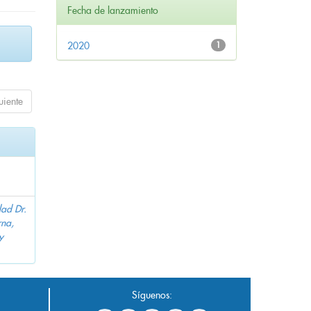
Fecha de lanzamiento
2020
1
uiente
dad Dr.
na,
y
Síguenos: