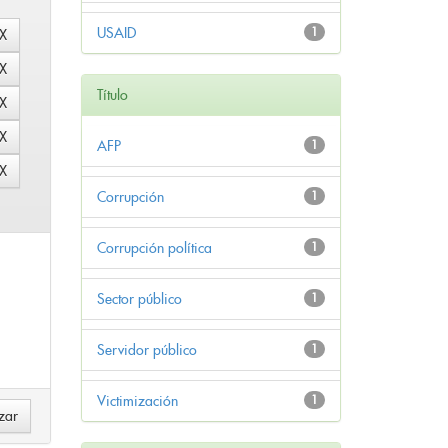
USAID
1
Título
AFP
1
Corrupción
1
Corrupción política
1
Sector público
1
Servidor público
1
Victimización
1