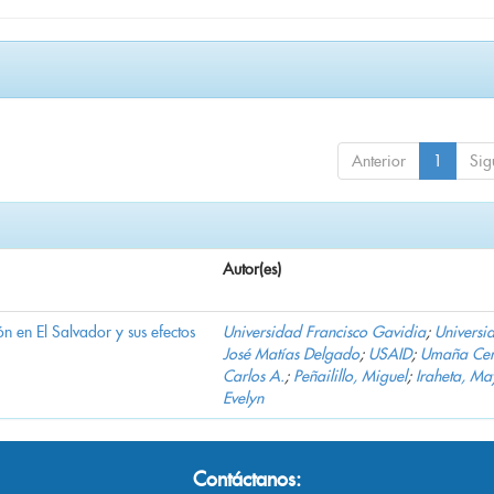
Anterior
1
Sig
Autor(es)
n en El Salvador y sus efectos
Universidad Francisco Gavidia
;
Universi
José Matías Delgado
;
USAID
;
Umaña Cer
Carlos A.
;
Peñailillo, Miguel
;
Iraheta, Ma
Evelyn
Contáctanos: