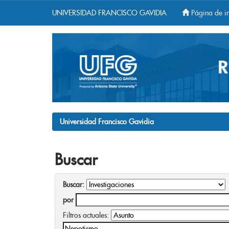
UNIVERSIDAD FRANCISCO GAVIDIA
Página de in
Skip
navigation
Universidad Francisco Gavidia
Buscar
Buscar:
por
Filtros actuales: