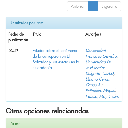
Anterior
1
Siguiente
Resultados por ítem:
Fecha de
Título
Autor(es)
publicación
2020
Estudio sobre el fenómeno
Universidad
de la corrupción en El
Francisco Gavidia
;
Salvador y sus efectos en la
Universidad Dr.
ciudadanía
José Matías
Delgado
;
USAID
;
Umaña Cerna,
Carlos A.
;
Peñailillo, Miguel
;
Iraheta, May Evelyn
Otras opciones relacionadas
Autor