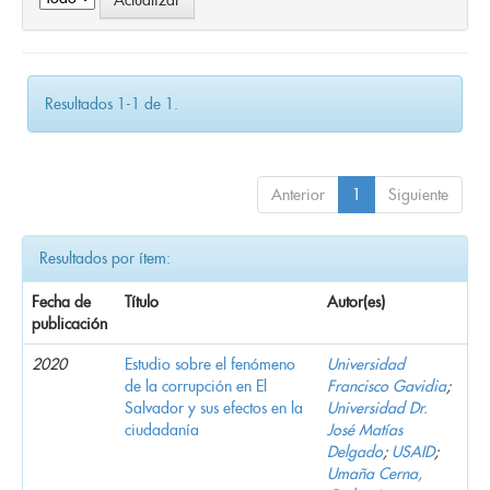
Resultados 1-1 de 1.
Anterior
1
Siguiente
Resultados por ítem:
Fecha de
Título
Autor(es)
publicación
2020
Estudio sobre el fenómeno
Universidad
de la corrupción en El
Francisco Gavidia
;
Salvador y sus efectos en la
Universidad Dr.
ciudadanía
José Matías
Delgado
;
USAID
;
Umaña Cerna,