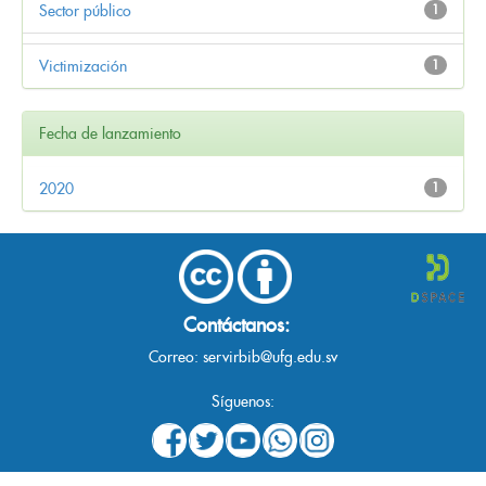
Sector público
1
Victimización
1
Fecha de lanzamiento
2020
1
Contáctanos:
Correo:
servirbib@ufg.edu.sv
Síguenos: