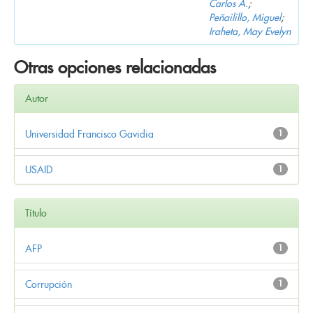
Carlos A.
;
Peñailillo, Miguel
;
Iraheta, May Evelyn
Otras opciones relacionadas
Autor
Universidad Francisco Gavidia
1
USAID
1
Título
AFP
1
Corrupción
1