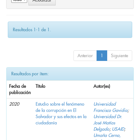
Resultados 1-1 de 1.
Anterior
1
Siguiente
Resultados por ítem:
Fecha de
Título
Autor(es)
publicación
2020
Estudio sobre el fenómeno
Universidad
de la corrupción en El
Francisco Gavidia
;
Salvador y sus efectos en la
Universidad Dr.
ciudadanía
José Matías
Delgado
;
USAID
;
Umaña Cerna,