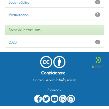
Sector público
1
Victimización
1
Fecha de lanzamiento
2020
1
Contáctanos:
Correo:
servirbib@ufg.edu.sv
Síguenos: