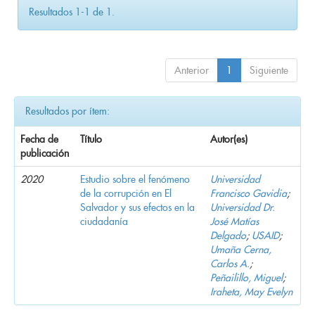
Resultados 1-1 de 1.
Anterior
1
Siguiente
Resultados por ítem:
Fecha de
Título
Autor(es)
publicación
2020
Estudio sobre el fenómeno
Universidad
de la corrupción en El
Francisco Gavidia
;
Salvador y sus efectos en la
Universidad Dr.
ciudadanía
José Matías
Delgado
;
USAID
;
Umaña Cerna,
Carlos A.
;
Peñailillo, Miguel
;
Iraheta, May Evelyn