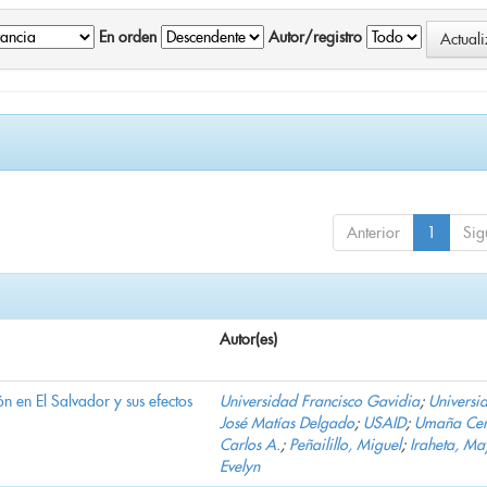
En orden
Autor/registro
Anterior
1
Sig
Autor(es)
n en El Salvador y sus efectos
Universidad Francisco Gavidia
;
Universi
José Matías Delgado
;
USAID
;
Umaña Cer
Carlos A.
;
Peñailillo, Miguel
;
Iraheta, Ma
Evelyn