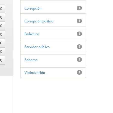
Corrupción
1
Corrupción política
1
Endémico
1
Servidor público
1
Soborno
1
Victimización
1