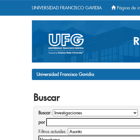
UNIVERSIDAD FRANCISCO GAVIDIA
Página de in
Skip
navigation
Universidad Francisco Gavidia
Buscar
Buscar:
por
Filtros actuales: