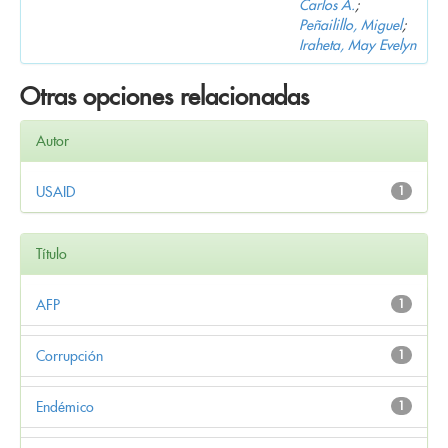
Carlos A.
;
Peñailillo, Miguel
;
Iraheta, May Evelyn
Otras opciones relacionadas
Autor
USAID
1
Título
AFP
1
Corrupción
1
Endémico
1