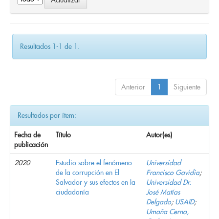
Resultados 1-1 de 1.
Anterior
1
Siguiente
Resultados por ítem:
Fecha de
Título
Autor(es)
publicación
2020
Estudio sobre el fenómeno
Universidad
de la corrupción en El
Francisco Gavidia
;
Salvador y sus efectos en la
Universidad Dr.
ciudadanía
José Matías
Delgado
;
USAID
;
Umaña Cerna,