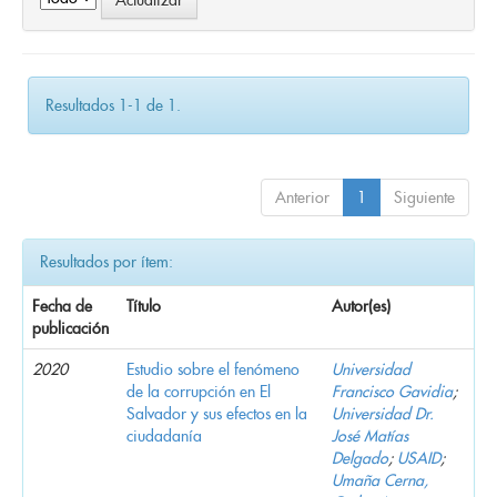
Resultados 1-1 de 1.
Anterior
1
Siguiente
Resultados por ítem:
Fecha de
Título
Autor(es)
publicación
2020
Estudio sobre el fenómeno
Universidad
de la corrupción en El
Francisco Gavidia
;
Salvador y sus efectos en la
Universidad Dr.
ciudadanía
José Matías
Delgado
;
USAID
;
Umaña Cerna,