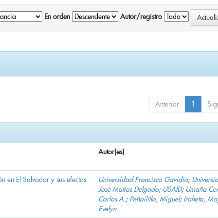
En orden
Autor/registro
Anterior
1
Sig
Autor(es)
n en El Salvador y sus efectos
Universidad Francisco Gavidia
;
Universi
José Matías Delgado
;
USAID
;
Umaña Cer
Carlos A.
;
Peñailillo, Miguel
;
Iraheta, Ma
Evelyn