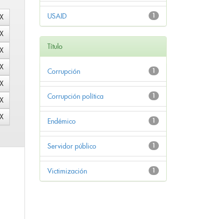
USAID
1
Título
Corrupción
1
Corrupción política
1
Endémico
1
Servidor público
1
Victimización
1