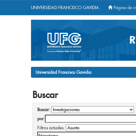
UNIVERSIDAD FRANCISCO GAVIDIA
Página de in
Skip
navigation
Universidad Francisco Gavidia
Buscar
Buscar:
por
Filtros actuales: