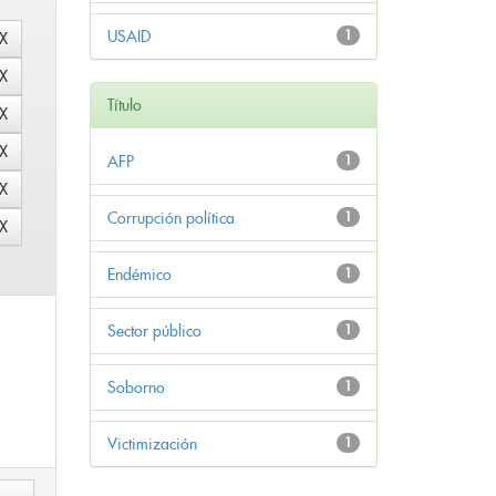
USAID
1
Título
AFP
1
Corrupción política
1
Endémico
1
Sector público
1
Soborno
1
Victimización
1