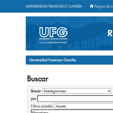
UNIVERSIDAD FRANCISCO GAVIDIA
Página de in
Skip
navigation
Universidad Francisco Gavidia
Buscar
Buscar:
por
Filtros actuales: