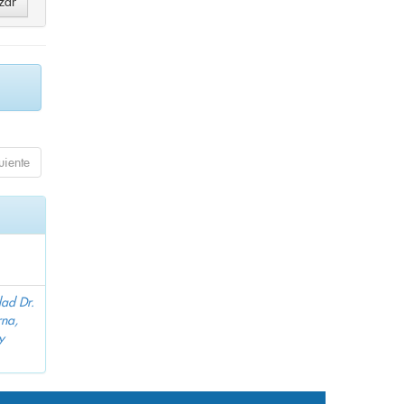
uiente
dad Dr.
na,
y