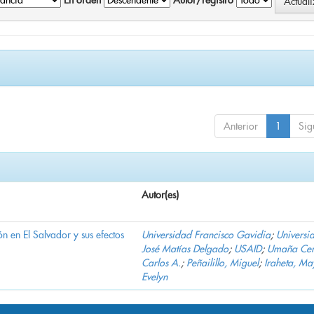
En orden
Autor/registro
Anterior
1
Sig
Autor(es)
n en El Salvador y sus efectos
Universidad Francisco Gavidia
;
Universi
José Matías Delgado
;
USAID
;
Umaña Cer
Carlos A.
;
Peñailillo, Miguel
;
Iraheta, Ma
Evelyn