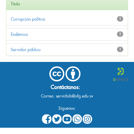
Título
Corrupción política
1
Endémico
1
Servidor público
1
Contáctanos:
Correo:
servirbib@ufg.edu.sv
Síguenos: