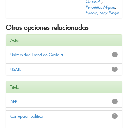
Carlos A.
;
Peñailillo, Miguel
;
Iraheta, May Evelyn
Otras opciones relacionadas
Autor
Universidad Francisco Gavidia
1
USAID
1
Título
AFP
1
Corrupción política
1