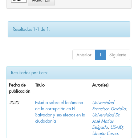
Resultados 1-1 de 1.
Anterior
1
Siguiente
Resultados por ítem:
Fecha de
Título
Autor(es)
publicación
2020
Estudio sobre el fenómeno
Universidad
de la corrupción en El
Francisco Gavidia
;
Salvador y sus efectos en la
Universidad Dr.
ciudadanía
José Matías
Delgado
;
USAID
;
Umaña Cerna,