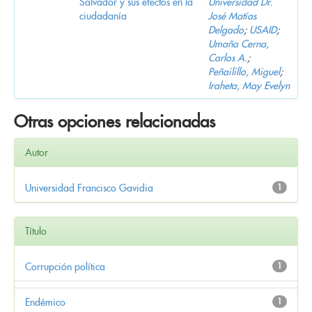
Salvador y sus efectos en la
Universidad Dr.
ciudadanía
José Matías
Delgado
;
USAID
;
Umaña Cerna,
Carlos A.
;
Peñailillo, Miguel
;
Iraheta, May Evelyn
Otras opciones relacionadas
Autor
Universidad Francisco Gavidia
1
Título
Corrupción política
1
Endémico
1