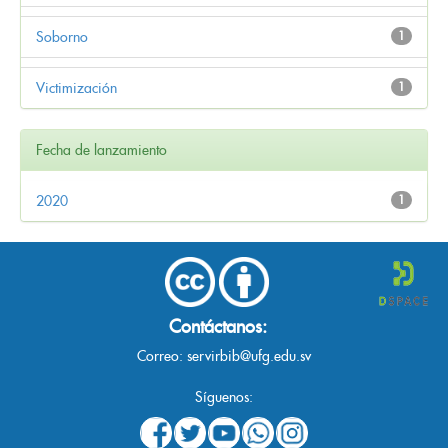
Soborno
1
Victimización
1
Fecha de lanzamiento
2020
1
Contáctanos:
Correo:
servirbib@ufg.edu.sv
Síguenos: