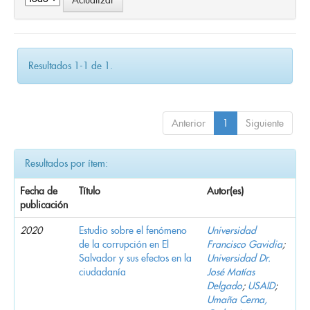
Resultados 1-1 de 1.
Anterior
1
Siguiente
Resultados por ítem:
Fecha de
Título
Autor(es)
publicación
2020
Estudio sobre el fenómeno
Universidad
de la corrupción en El
Francisco Gavidia
;
Salvador y sus efectos en la
Universidad Dr.
ciudadanía
José Matías
Delgado
;
USAID
;
Umaña Cerna,