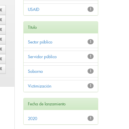
USAID
1
Título
Sector público
1
Servidor público
1
Soborno
1
Victimización
1
Fecha de lanzamiento
2020
1