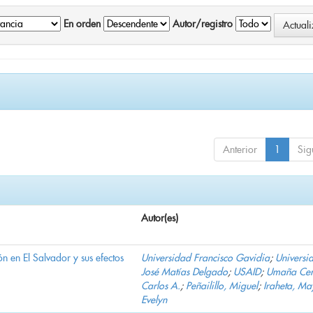
En orden
Autor/registro
Anterior
1
Sig
Autor(es)
n en El Salvador y sus efectos
Universidad Francisco Gavidia
;
Universi
José Matías Delgado
;
USAID
;
Umaña Cer
Carlos A.
;
Peñailillo, Miguel
;
Iraheta, Ma
Evelyn