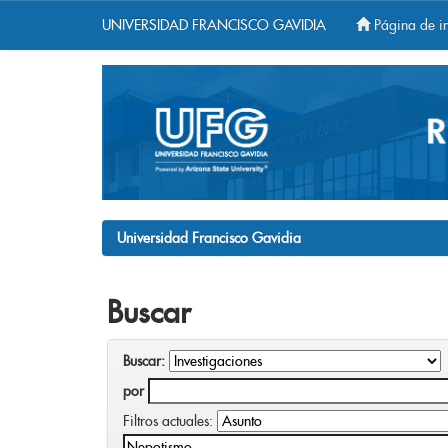
UNIVERSIDAD FRANCISCO GAVIDIA
Página de in
Skip
navigation
Universidad Francisco Gavidia
Buscar
Buscar:
por
Filtros actuales: