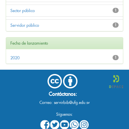
Sector público
1
Servidor público
1
Fecha de lanzamiento
2020
1
Contáctanos:
Correo:
servirbib@ufg.edu.sv
Síguenos: