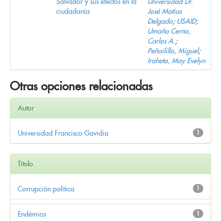
Salvador y sus efectos en la
Universidad Dr.
ciudadanía
José Matías
Delgado
;
USAID
;
Umaña Cerna,
Carlos A.
;
Peñailillo, Miguel
;
Iraheta, May Evelyn
Otras opciones relacionadas
Autor
Universidad Francisco Gavidia
1
Título
Corrupción política
1
Endémico
1