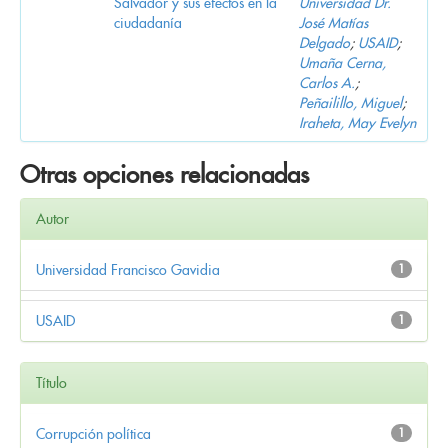
Salvador y sus efectos en la
Universidad Dr.
ciudadanía
José Matías
Delgado
;
USAID
;
Umaña Cerna,
Carlos A.
;
Peñailillo, Miguel
;
Iraheta, May Evelyn
Otras opciones relacionadas
Autor
Universidad Francisco Gavidia
1
USAID
1
Título
Corrupción política
1