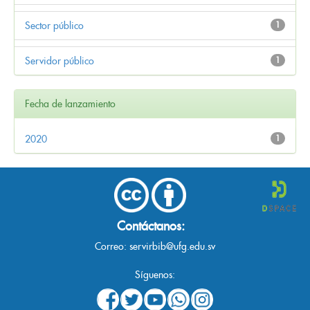
Sector público
1
Servidor público
1
Fecha de lanzamiento
2020
1
Contáctanos:
Correo:
servirbib@ufg.edu.sv
Síguenos: