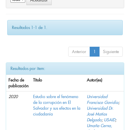
Resultados 1-1 de 1.
Anterior
1
Siguiente
Resultados por ítem:
Fecha de
Título
Autor(es)
publicación
2020
Estudio sobre el fenómeno
Universidad
de la corrupción en El
Francisco Gavidia
;
Salvador y sus efectos en la
Universidad Dr.
ciudadanía
José Matías
Delgado
;
USAID
;
Umaña Cerna,