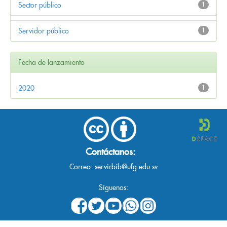
Sector público
1
Servidor público
1
Fecha de lanzamiento
2020
1
Contáctanos:
Correo:
servirbib@ufg.edu.sv
Síguenos: