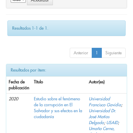
Resultados 1-1 de 1.
Anterior
1
Siguiente
Resultados por ítem:
Fecha de
Título
Autor(es)
publicación
2020
Estudio sobre el fenómeno
Universidad
de la corrupción en El
Francisco Gavidia
;
Salvador y sus efectos en la
Universidad Dr.
ciudadanía
José Matías
Delgado
;
USAID
;
Umaña Cerna,