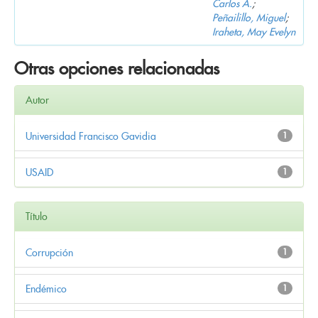
Carlos A.
;
Peñailillo, Miguel
;
Iraheta, May Evelyn
Otras opciones relacionadas
Autor
Universidad Francisco Gavidia
1
USAID
1
Título
Corrupción
1
Endémico
1