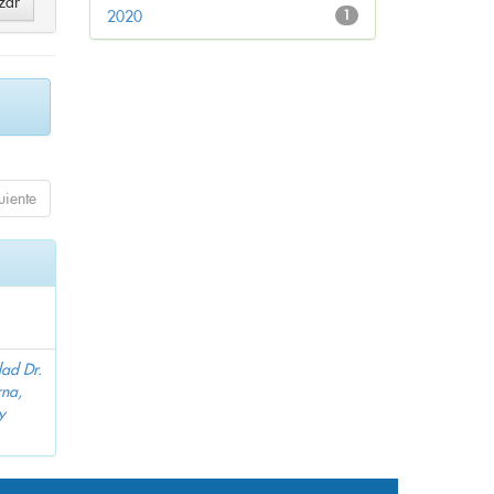
2020
1
uiente
dad Dr.
na,
y