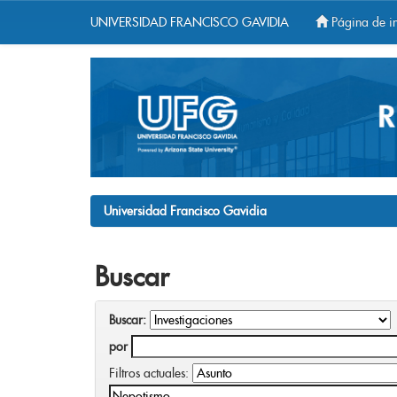
UNIVERSIDAD FRANCISCO GAVIDIA
Página de in
Skip
navigation
Universidad Francisco Gavidia
Buscar
Buscar:
por
Filtros actuales: