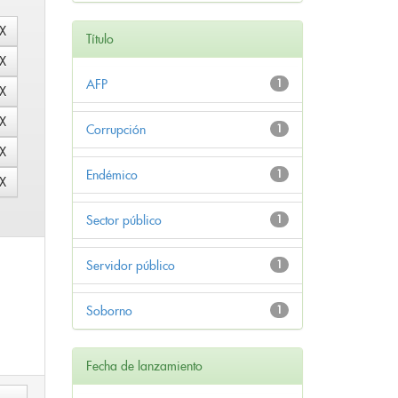
Título
AFP
1
Corrupción
1
Endémico
1
Sector público
1
Servidor público
1
Soborno
1
Fecha de lanzamiento