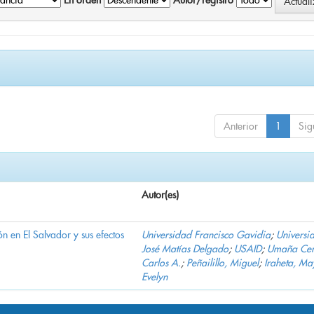
En orden
Autor/registro
Anterior
1
Sig
Autor(es)
n en El Salvador y sus efectos
Universidad Francisco Gavidia
;
Universi
José Matías Delgado
;
USAID
;
Umaña Cer
Carlos A.
;
Peñailillo, Miguel
;
Iraheta, Ma
Evelyn