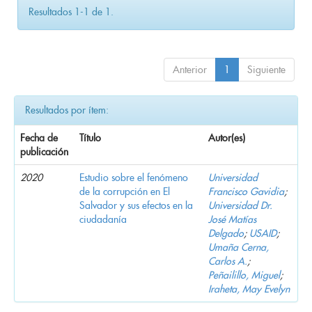
Resultados 1-1 de 1.
Anterior
1
Siguiente
Resultados por ítem:
Fecha de
Título
Autor(es)
publicación
2020
Estudio sobre el fenómeno
Universidad
de la corrupción en El
Francisco Gavidia
;
Salvador y sus efectos en la
Universidad Dr.
ciudadanía
José Matías
Delgado
;
USAID
;
Umaña Cerna,
Carlos A.
;
Peñailillo, Miguel
;
Iraheta, May Evelyn