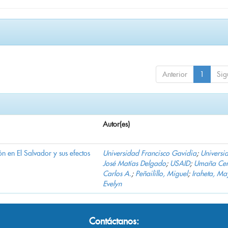
Anterior
1
Sig
Autor(es)
n en El Salvador y sus efectos
Universidad Francisco Gavidia
;
Universi
José Matías Delgado
;
USAID
;
Umaña Cer
Carlos A.
;
Peñailillo, Miguel
;
Iraheta, Ma
Evelyn
Contáctanos: