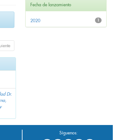
Fecha de lanzamiento
2020
1
uiente
dad Dr.
na,
y
Síguenos: