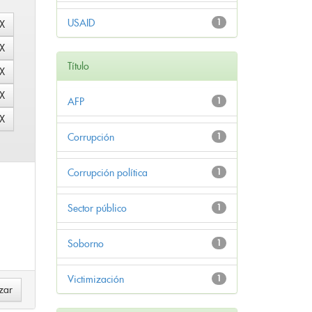
USAID
1
Título
AFP
1
Corrupción
1
Corrupción política
1
Sector público
1
Soborno
1
Victimización
1