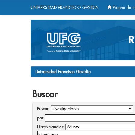
UNIVERSIDAD FRANCISCO GAVIDIA
Página de in
Skip
navigation
Universidad Francisco Gavidia
Buscar
Buscar:
por
Filtros actuales: