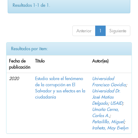
Resultados 1-1 de 1.
Anterior
1
Siguiente
Resultados por ítem:
Fecha de
Título
Autor(es)
publicación
2020
Estudio sobre el fenómeno
Universidad
de la corrupción en El
Francisco Gavidia
;
Salvador y sus efectos en la
Universidad Dr.
ciudadanía
José Matías
Delgado
;
USAID
;
Umaña Cerna,
Carlos A.
;
Peñailillo, Miguel
;
Iraheta, May Evelyn