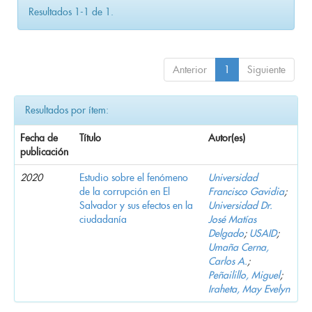
Resultados 1-1 de 1.
Anterior
1
Siguiente
Resultados por ítem:
Fecha de
Título
Autor(es)
publicación
2020
Estudio sobre el fenómeno
Universidad
de la corrupción en El
Francisco Gavidia
;
Salvador y sus efectos en la
Universidad Dr.
ciudadanía
José Matías
Delgado
;
USAID
;
Umaña Cerna,
Carlos A.
;
Peñailillo, Miguel
;
Iraheta, May Evelyn