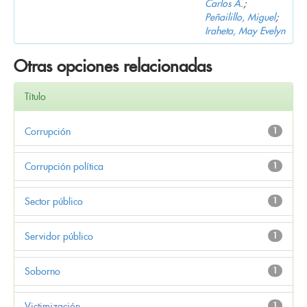
Carlos A.
;
Peñailillo, Miguel
;
Iraheta, May Evelyn
Otras opciones relacionadas
Título
Corrupción
1
Corrupción política
1
Sector público
1
Servidor público
1
Soborno
1
Victimización
1