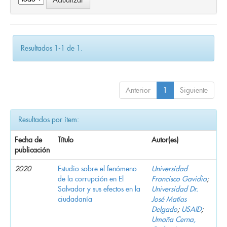
Resultados 1-1 de 1.
Anterior
1
Siguiente
Resultados por ítem:
Fecha de
Título
Autor(es)
publicación
2020
Estudio sobre el fenómeno
Universidad
de la corrupción en El
Francisco Gavidia
;
Salvador y sus efectos en la
Universidad Dr.
ciudadanía
José Matías
Delgado
;
USAID
;
Umaña Cerna,