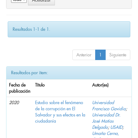
Resultados 1-1 de 1.
Anterior
1
Siguiente
Resultados por ítem:
Fecha de
Título
Autor(es)
publicación
2020
Estudio sobre el fenómeno
Universidad
de la corrupción en El
Francisco Gavidia
;
Salvador y sus efectos en la
Universidad Dr.
ciudadanía
José Matías
Delgado
;
USAID
;
Umaña Cerna,