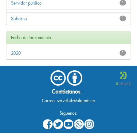
Servidor público
1
Soborno
1
Fecha de lanzamiento
2020
1
Contáctanos:
Correo:
servirbib@ufg.edu.sv
Síguenos: