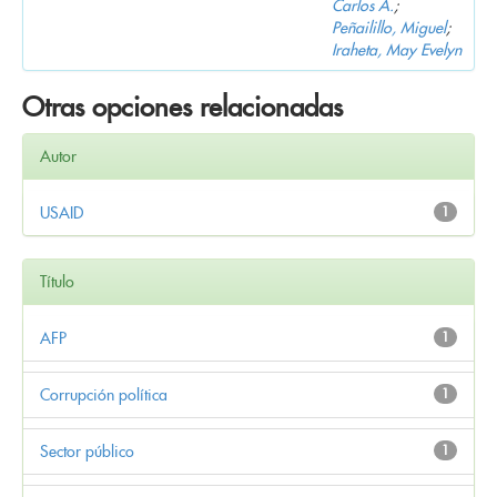
Carlos A.
;
Peñailillo, Miguel
;
Iraheta, May Evelyn
Otras opciones relacionadas
Autor
USAID
1
Título
AFP
1
Corrupción política
1
Sector público
1