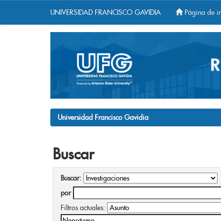
UNIVERSIDAD FRANCISCO GAVIDIA
Página de in
Skip
navigation
Universidad Francisco Gavidia
Buscar
Buscar:
por
Filtros actuales: