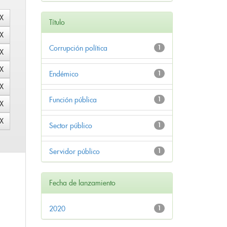
Título
Corrupción política
1
Endémico
1
Función pública
1
Sector público
1
Servidor público
1
Fecha de lanzamiento
2020
1