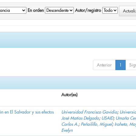
En orden
Autor/registro
Anterior
1
Sig
Autor(es)
n en El Salvador y sus efectos
Universidad Francisco Gavidia
;
Universi
José Matías Delgado
;
USAID
;
Umaña Cer
Carlos A.
;
Peñailillo, Miguel
;
Iraheta, Ma
Evelyn