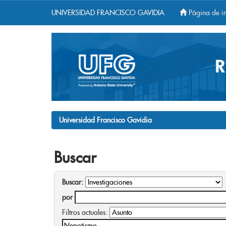
UNIVERSIDAD FRANCISCO GAVIDIA
Página de in
Skip
navigation
Universidad Francisco Gavidia
Buscar
Buscar:
por
Filtros actuales: