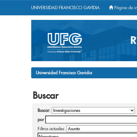
UNIVERSIDAD FRANCISCO GAVIDIA
Página de in
Skip
navigation
Universidad Francisco Gavidia
Buscar
Buscar:
por
Filtros actuales: