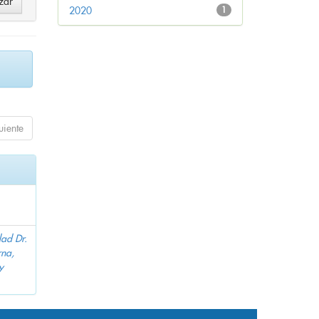
2020
1
uiente
dad Dr.
na,
y