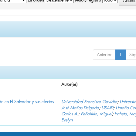
En orden
Autor/registro
Anterior
1
Sig
Autor(es)
n en El Salvador y sus efectos
Universidad Francisco Gavidia
;
Universi
José Matías Delgado
;
USAID
;
Umaña Cer
Carlos A.
;
Peñailillo, Miguel
;
Iraheta, Ma
Evelyn