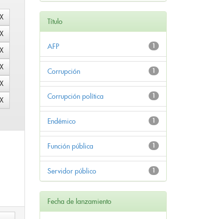
Título
AFP
1
Corrupción
1
Corrupción política
1
Endémico
1
Función pública
1
Servidor público
1
Fecha de lanzamiento