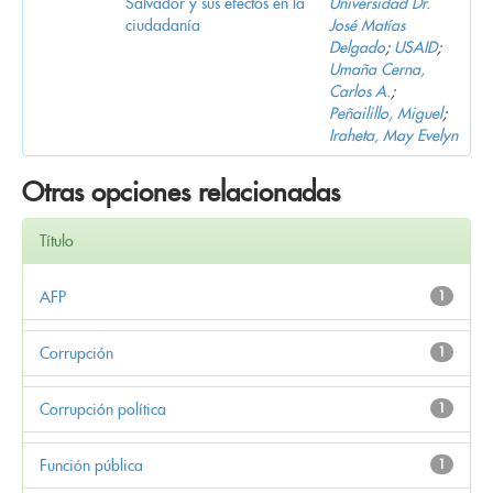
Salvador y sus efectos en la
Universidad Dr.
ciudadanía
José Matías
Delgado
;
USAID
;
Umaña Cerna,
Carlos A.
;
Peñailillo, Miguel
;
Iraheta, May Evelyn
Otras opciones relacionadas
Título
AFP
1
Corrupción
1
Corrupción política
1
Función pública
1