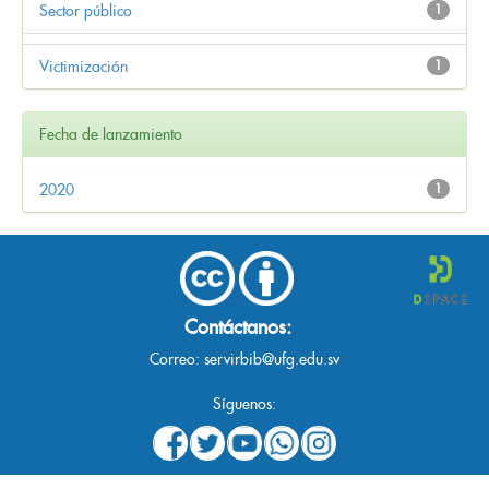
Sector público
1
Victimización
1
Fecha de lanzamiento
2020
1
Contáctanos:
Correo:
servirbib@ufg.edu.sv
Síguenos: