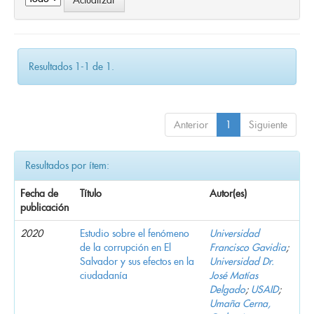
Resultados 1-1 de 1.
Anterior
1
Siguiente
Resultados por ítem:
Fecha de
Título
Autor(es)
publicación
2020
Estudio sobre el fenómeno
Universidad
de la corrupción en El
Francisco Gavidia
;
Salvador y sus efectos en la
Universidad Dr.
ciudadanía
José Matías
Delgado
;
USAID
;
Umaña Cerna,