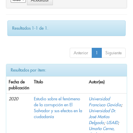
Resultados 1-1 de 1.
Anterior
1
Siguiente
Resultados por ítem:
Fecha de
Título
Autor(es)
publicación
2020
Estudio sobre el fenómeno
Universidad
de la corrupción en El
Francisco Gavidia
;
Salvador y sus efectos en la
Universidad Dr.
ciudadanía
José Matías
Delgado
;
USAID
;
Umaña Cerna,