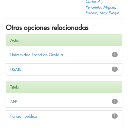
Carlos A.
;
Peñailillo, Miguel
;
Iraheta, May Evelyn
Otras opciones relacionadas
Autor
Universidad Francisco Gavidia
1
USAID
1
Título
AFP
1
Función pública
1