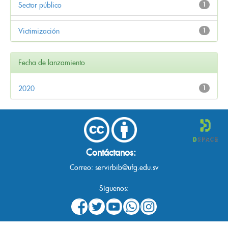
Sector público
1
Victimización
1
Fecha de lanzamiento
2020
1
Contáctanos:
Correo:
servirbib@ufg.edu.sv
Síguenos: