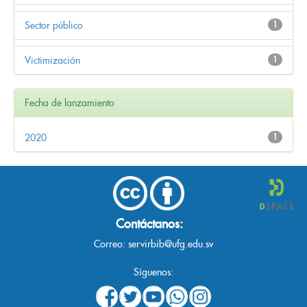
Sector público
1
Victimización
1
Fecha de lanzamiento
2020
1
Contáctanos:
Correo:
servirbib@ufg.edu.sv
Síguenos: