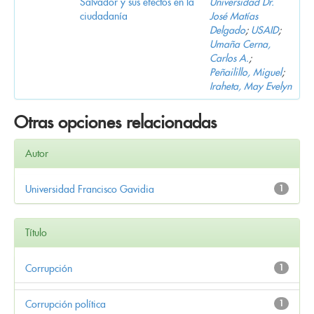
Salvador y sus efectos en la
Universidad Dr.
ciudadanía
José Matías
Delgado
;
USAID
;
Umaña Cerna,
Carlos A.
;
Peñailillo, Miguel
;
Iraheta, May Evelyn
Otras opciones relacionadas
Autor
Universidad Francisco Gavidia
1
Título
Corrupción
1
Corrupción política
1