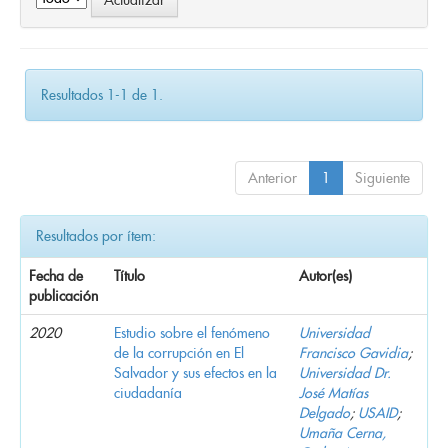
Resultados 1-1 de 1.
Anterior
1
Siguiente
Resultados por ítem:
Fecha de
Título
Autor(es)
publicación
2020
Estudio sobre el fenómeno
Universidad
de la corrupción en El
Francisco Gavidia
;
Salvador y sus efectos en la
Universidad Dr.
ciudadanía
José Matías
Delgado
;
USAID
;
Umaña Cerna,