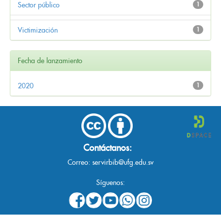
Sector público
1
Victimización
1
Fecha de lanzamiento
2020
1
Contáctanos:
Correo:
servirbib@ufg.edu.sv
Síguenos: