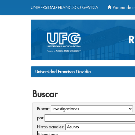
UNIVERSIDAD FRANCISCO GAVIDIA
Página de in
Skip
navigation
Universidad Francisco Gavidia
Buscar
Buscar:
por
Filtros actuales: