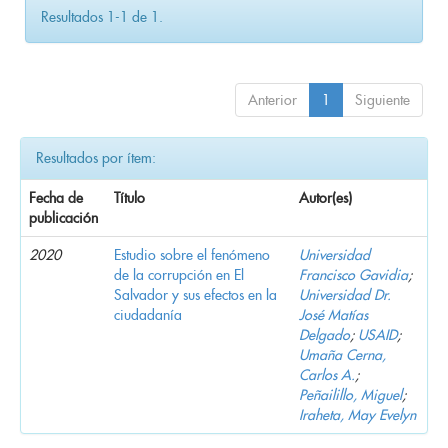
Resultados 1-1 de 1.
Anterior
1
Siguiente
Resultados por ítem:
Fecha de
Título
Autor(es)
publicación
2020
Estudio sobre el fenómeno
Universidad
de la corrupción en El
Francisco Gavidia
;
Salvador y sus efectos en la
Universidad Dr.
ciudadanía
José Matías
Delgado
;
USAID
;
Umaña Cerna,
Carlos A.
;
Peñailillo, Miguel
;
Iraheta, May Evelyn