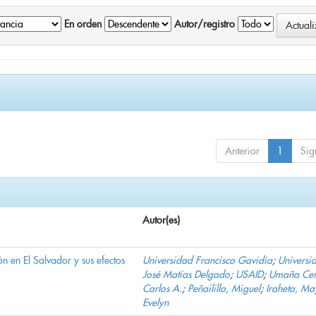
En orden
Autor/registro
Anterior
1
Sig
Autor(es)
n en El Salvador y sus efectos
Universidad Francisco Gavidia
;
Universi
José Matías Delgado
;
USAID
;
Umaña Cer
Carlos A.
;
Peñailillo, Miguel
;
Iraheta, Ma
Evelyn