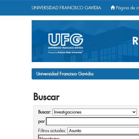
UNIVERSIDAD FRANCISCO GAVIDIA
Página de in
Skip
navigation
Universidad Francisco Gavidia
Buscar
Buscar:
por
Filtros actuales: