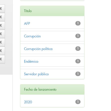
Título
AFP
1
Corrupción
1
Corrupción política
1
Endémico
1
Servidor público
1
Fecha de lanzamiento
2020
1