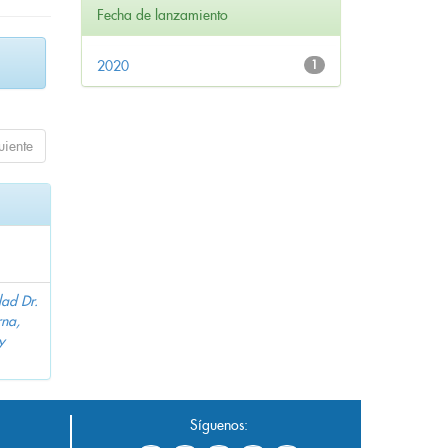
Fecha de lanzamiento
2020
1
uiente
dad Dr.
na,
y
Síguenos: