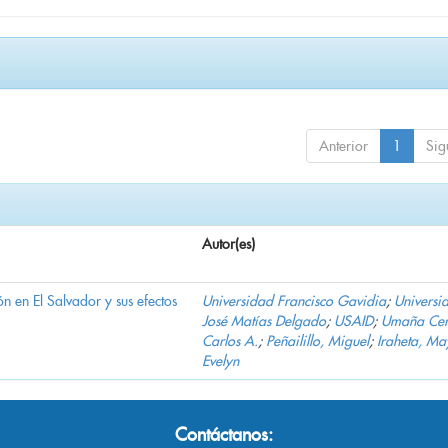
Anterior
1
Sig
Autor(es)
n en El Salvador y sus efectos
Universidad Francisco Gavidia
;
Universi
José Matías Delgado
;
USAID
;
Umaña Cer
Carlos A.
;
Peñailillo, Miguel
;
Iraheta, Ma
Evelyn
Contáctanos: