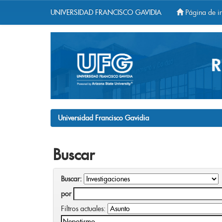
UNIVERSIDAD FRANCISCO GAVIDIA
Página de in
Skip
navigation
Universidad Francisco Gavidia
Buscar
Buscar:
por
Filtros actuales: