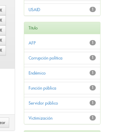
USAID
1
Título
AFP
1
Corrupción política
1
Endémico
1
Función pública
1
Servidor público
1
Victimización
1