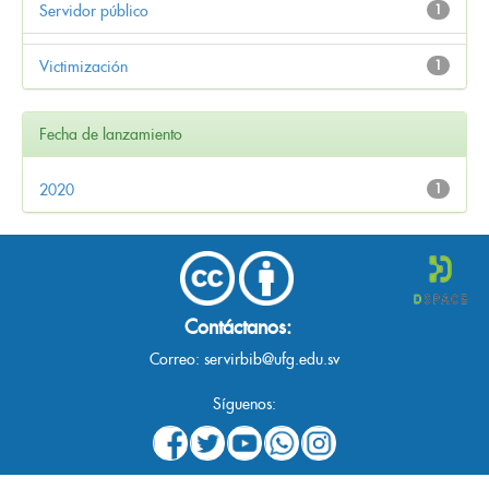
Servidor público
1
Victimización
1
Fecha de lanzamiento
2020
1
Contáctanos:
Correo:
servirbib@ufg.edu.sv
Síguenos: