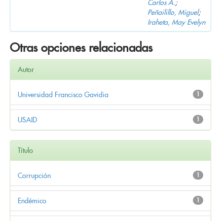
Carlos A.
;
Peñailillo, Miguel
;
Iraheta, May Evelyn
Otras opciones relacionadas
Autor
Universidad Francisco Gavidia
1
USAID
1
Título
Corrupción
1
Endémico
1