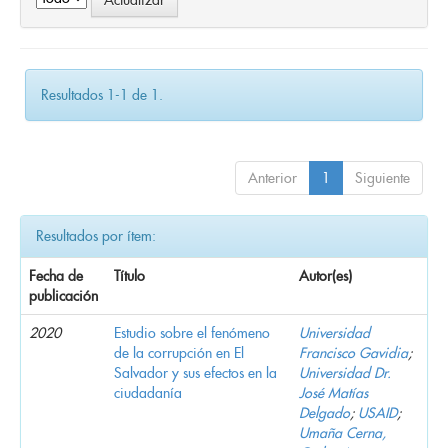
Resultados 1-1 de 1.
Anterior
1
Siguiente
Resultados por ítem:
Fecha de
Título
Autor(es)
publicación
2020
Estudio sobre el fenómeno
Universidad
de la corrupción en El
Francisco Gavidia
;
Salvador y sus efectos en la
Universidad Dr.
ciudadanía
José Matías
Delgado
;
USAID
;
Umaña Cerna,