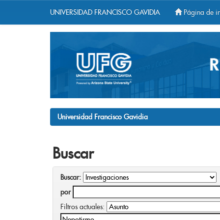
UNIVERSIDAD FRANCISCO GAVIDIA
Página de in
Skip
navigation
Universidad Francisco Gavidia
Buscar
Buscar:
por
Filtros actuales: