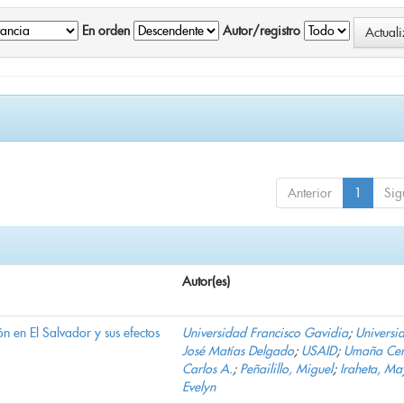
En orden
Autor/registro
Anterior
1
Sig
Autor(es)
n en El Salvador y sus efectos
Universidad Francisco Gavidia
;
Universi
José Matías Delgado
;
USAID
;
Umaña Cer
Carlos A.
;
Peñailillo, Miguel
;
Iraheta, Ma
Evelyn