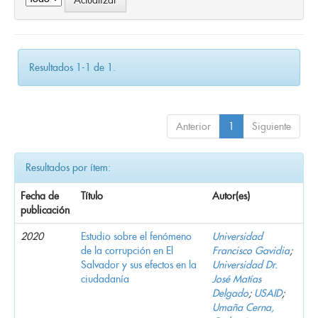
Resultados 1-1 de 1.
Anterior
1
Siguiente
Resultados por ítem:
Fecha de
Título
Autor(es)
publicación
2020
Estudio sobre el fenómeno
Universidad
de la corrupción en El
Francisco Gavidia
;
Salvador y sus efectos en la
Universidad Dr.
ciudadanía
José Matías
Delgado
;
USAID
;
Umaña Cerna,