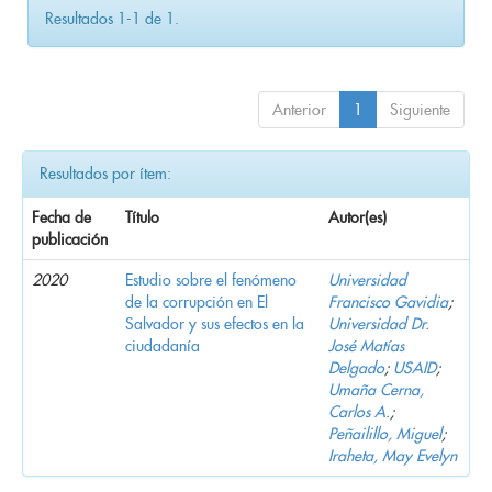
Resultados 1-1 de 1.
Anterior
1
Siguiente
Resultados por ítem:
Fecha de
Título
Autor(es)
publicación
2020
Estudio sobre el fenómeno
Universidad
de la corrupción en El
Francisco Gavidia
;
Salvador y sus efectos en la
Universidad Dr.
ciudadanía
José Matías
Delgado
;
USAID
;
Umaña Cerna,
Carlos A.
;
Peñailillo, Miguel
;
Iraheta, May Evelyn