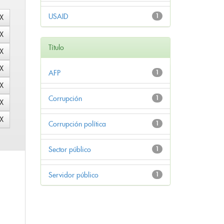
USAID
1
Título
AFP
1
Corrupción
1
Corrupción política
1
Sector público
1
Servidor público
1