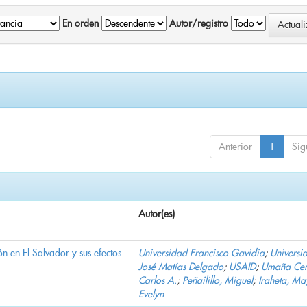
En orden
Autor/registro
Anterior
1
Sig
Autor(es)
n en El Salvador y sus efectos
Universidad Francisco Gavidia
;
Universi
José Matías Delgado
;
USAID
;
Umaña Cer
Carlos A.
;
Peñailillo, Miguel
;
Iraheta, Ma
Evelyn