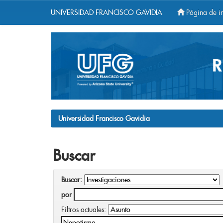
UNIVERSIDAD FRANCISCO GAVIDIA
Página de in
Skip
navigation
Universidad Francisco Gavidia
Buscar
Buscar:
por
Filtros actuales: